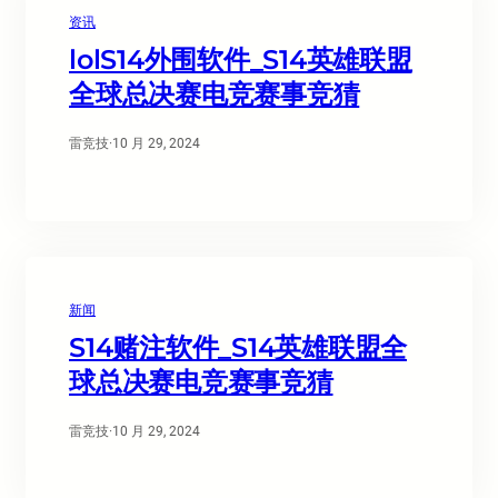
资讯
lolS14外围软件_S14英雄联盟
全球总决赛电竞赛事竞猜
雷竞技
·
10 月 29, 2024
新闻
S14赌注软件_S14英雄联盟全
球总决赛电竞赛事竞猜
雷竞技
·
10 月 29, 2024