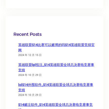
Recent Posts
英雄联盟S14比赛可以赌博的吗S14英雄联盟竞猜官
网
2024 年 12 月 15 日
英雄联盟lpl投注_S14英雄联盟全球总决赛电竞赛事
竞猜
2024 年 10 月 29 日
lolS14外围软件_S14英雄联盟全球总决赛电竞赛事
竞猜
2024 年 10 月 29 日
S14赌注软件_S14英雄联盟全球总决赛电竞赛事竞