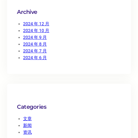
Archive
2024 年 12 月
2024 年 10 月
2024 年 9 月
2024 年 8 月
2024 年 7 月
2024 年 6 月
Categories
文章
新闻
资讯