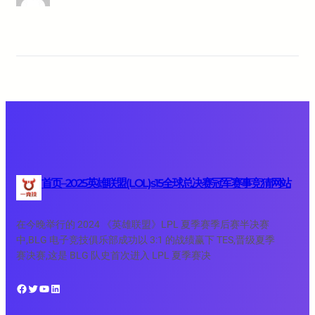
首页–2025英雄联盟(LOL)s15全球总决赛冠军赛事竞猜网站
在今晚举行的 2024 《英雄联盟》LPL 夏季赛季后赛半决赛
中,BLG 电子竞技俱乐部成功以 3:1 的战绩赢下 TES,晋级夏季
赛决赛,这是 BLG 队史首次进入 LPL 夏季赛决
Facebook
Twitter
YouTube
LinkedIn