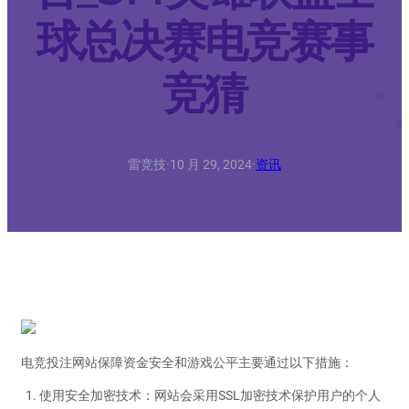
球总决赛电竞赛事
竞猜
雷竞技
·
10 月 29, 2024
·
资讯
电竞投注网站保障资金安全和游戏公平主要通过以下措施：
使用安全加密技术：网站会采用SSL加密技术保护用户的个人