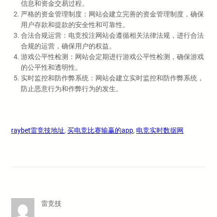
信息和资金交易过程。
严格的资金管理制度：网站会建立完善的资金管理制度，确保
用户存款和提款的安全性和可靠性。
合法合规运营：电竞投注网站会遵循相关法律法规，进行合法
合规的运营，确保用户的权益。
游戏公平性检测：网站会定期进行游戏公平性检测，确保游戏
的公平性和透明性。
实时监控和防作弊系统：网站会建立实时监控和防作弊系统，
防止恶意行为和作弊行为的发生。
raybet雷竞技地址
, 
买电竞比赛输赢的app
, 
电竞实时数据网
雷竞技