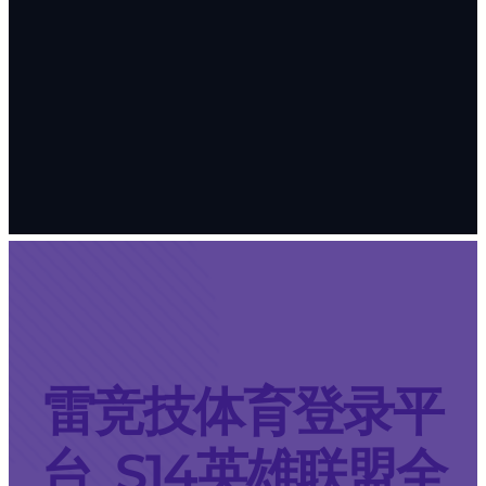
雷竞技体育登录平
台_S14英雄联盟全