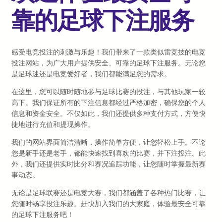
靠的足球下注服务
感受电竞投注的刺激与乐趣！我们带来了一款类似雷竞技的电竞
投注网站，为广大用户提供安全、可靠的足球下注服务。无论您
是足球迷还是电竞爱好者，我们都能满足您的需求。
在这里，您可以随时随地参与足球比赛的投注，与其他玩家一较
高下。我们保证所有的下注信息都经过严格加密，确保您的个人
信息和资金安全。不仅如此，我们还提供多种支付方式，方便快
捷地进行充值和提现操作。
我们的网站界面简洁清晰，操作简单方便，让您轻松上手。不论
您是新手还是老手，都能快速找到喜欢的比赛，并下注投注。此
外，我们还提供实时比分和赛况追踪功能，让您随时掌握最新赛
事动态。
无论是足球联赛还是电竞大赛，我们都涵盖了各种热门比赛，让
您随时畅享投注乐趣。赶快加入我们的大家庭，体验最安全可靠
的足球下注服务吧！