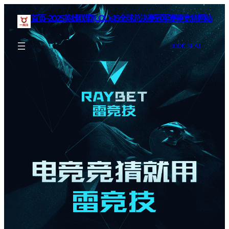
首页–2025英雄联盟(LOL)s15全球总决赛冠军赛事竞猜网站
BOOK SEAT