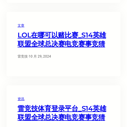
文章
LOL在哪可以赌比赛_S14英雄
联盟全球总决赛电竞赛事竞猜
雷竞技
·
10 月 29, 2024
资讯
雷竞技体育登录平台_S14英雄
联盟全球总决赛电竞赛事竞猜