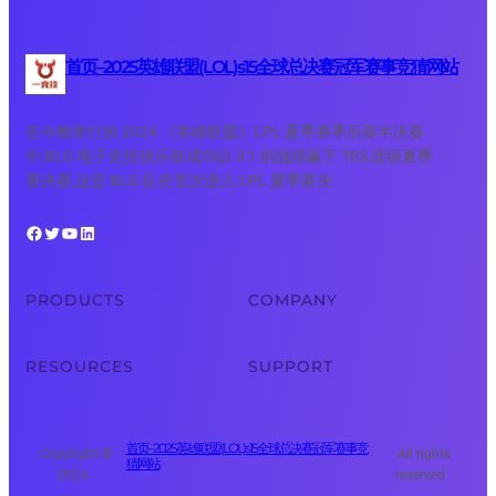
首页–2025英雄联盟(LOL)s15全球总决赛冠军赛事竞猜网站
在今晚举行的 2024 《英雄联盟》LPL 夏季赛季后赛半决赛
中,BLG 电子竞技俱乐部成功以 3:1 的战绩赢下 TES,晋级夏季
赛决赛,这是 BLG 队史首次进入 LPL 夏季赛决
Facebook
Twitter
YouTube
LinkedIn
PRODUCTS
COMPANY
RESOURCES
SUPPORT
首页–2025英雄联盟(LOL)s15全球总决赛冠军赛事竞
Copyright ©
· All rights
猜网站
2024 ·
reserved