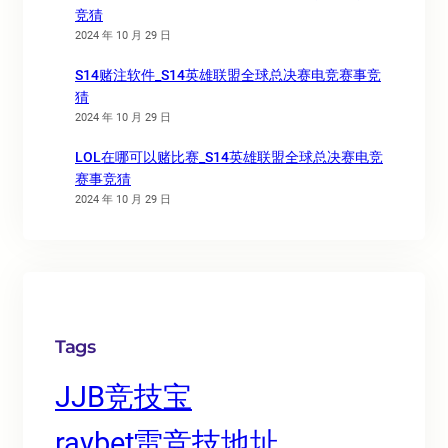
竞猜
2024 年 10 月 29 日
S14赌注软件_S14英雄联盟全球总决赛电竞赛事竞
猜
2024 年 10 月 29 日
LOL在哪可以赌比赛_S14英雄联盟全球总决赛电竞
赛事竞猜
2024 年 10 月 29 日
Tags
JJB竞技宝
raybet雷竞技地址