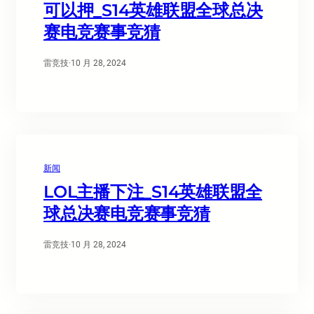
可以押_S14英雄联盟全球总决
赛电竞赛事竞猜
雷竞技
·
10 月 28, 2024
新闻
LOL主播下注_S14英雄联盟全
球总决赛电竞赛事竞猜
雷竞技
·
10 月 28, 2024