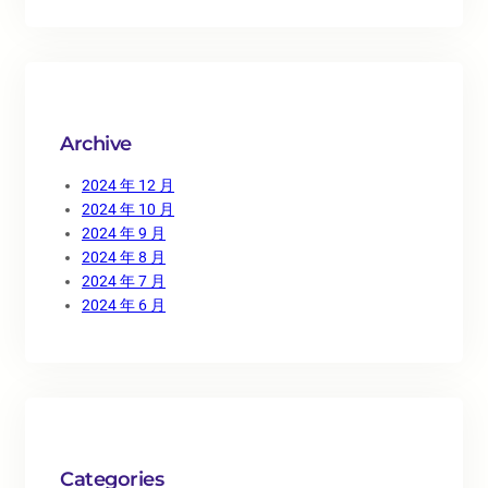
a
r
c
h
Archive
2024 年 12 月
2024 年 10 月
2024 年 9 月
2024 年 8 月
2024 年 7 月
2024 年 6 月
Categories