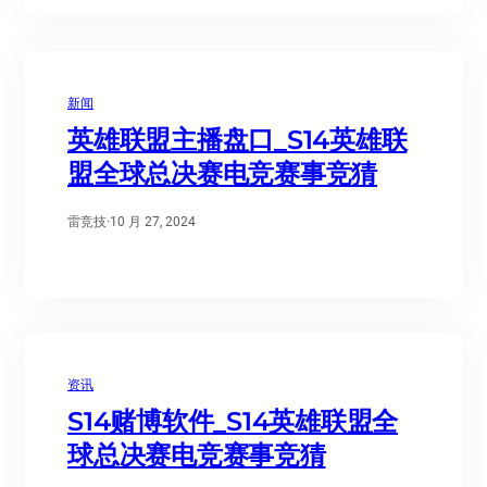
新闻
英雄联盟主播盘口_S14英雄联
盟全球总决赛电竞赛事竞猜
雷竞技
·
10 月 27, 2024
资讯
S14赌博软件_S14英雄联盟全
球总决赛电竞赛事竞猜