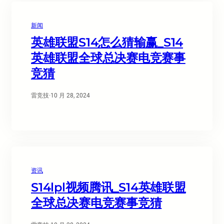
新闻
英雄联盟S14怎么猜输赢_S14
英雄联盟全球总决赛电竞赛事
竞猜
雷竞技
·
10 月 28, 2024
资讯
S14lpl视频腾讯_S14英雄联盟
全球总决赛电竞赛事竞猜