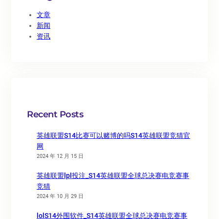
文章
新闻
资讯
Recent Posts
英雄联盟S14比赛可以赌博的吗S14英雄联盟竞猜官
网
2024 年 12 月 15 日
英雄联盟lpl投注_S14英雄联盟全球总决赛电竞赛事
竞猜
2024 年 10 月 29 日
lolS14外围软件_S14英雄联盟全球总决赛电竞赛事