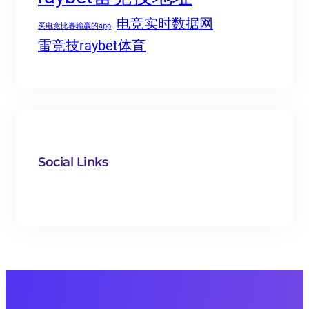
电竞实时数据网
买电竞比赛输赢的app
雷竞技raybet体育
Social Links
Facebook
Twitter
LinkedIn
Instagram