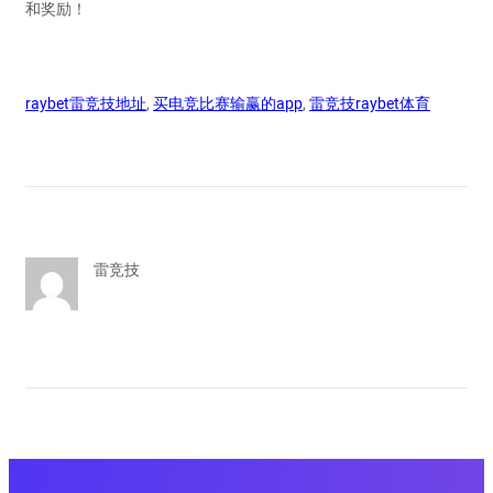
和奖励！
raybet雷竞技地址
, 
买电竞比赛输赢的app
, 
雷竞技raybet体育
雷竞技