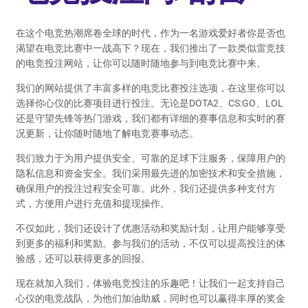
在这个电竞热潮席卷全球的时代，作为一名游戏爱好者你是否也
渴望在电竞比赛中一战高下？现在，我们推出了一款类似雷竞技
的电竞投注网站，让你可以随时随地参与到电竞比赛中来。
我们的网站提供了丰富多样的电竞比赛投注选项，在这里你可以
选择你心仪的比赛项目进行投注。无论是DOTA2、CS:GO、LOL
还是守望先锋等热门游戏，我们都有详细的赛事信息和实时的赛
况更新，让你随时随地了解电竞赛事动态。
我们致力于为用户提供安全、可靠的足球下注服务，保障用户的
隐私信息和资金安全。我们采用最先进的加密技术和安全措施，
确保用户的投注过程安全可靠。此外，我们还提供多种支付方
式，方便用户进行充值和提现操作。
不仅如此，我们还设计了优惠活动和奖励计划，让用户能够享受
到更多的福利和奖励。参与我们的活动，不仅可以提高投注的体
验感，还可以获得更多的回报。
现在就加入我们，体验电竞投注的乐趣吧！让我们一起支持自己
心仪的电竞战队，为他们加油助威，同时也可以赢得丰厚的奖金