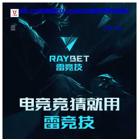
首页–2025英雄联盟(LOL)s15全球总决赛冠军赛事竞猜网站
BOOK SEAT