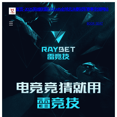
首页–2025英雄联盟(LOL)s15全球总决赛冠军赛事竞猜网站
BOOK SEAT