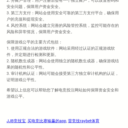
2. 分账户管理：用户注册后会有一个独立账户，可以设置密码和
安全问题，保障用户资金安全。
3. 第三方支付：网站会使用安全可靠的第三方支付平台，确保用
户的充值和提现安全。
4. 风控系统：网站会建立完善的风险管控系统，监控可能存在的
风险和异常情况，保障用户资金安全。
保障游戏公平的主要方式包括：
1. 使用正规合法的游戏软件：网站采用经过认证的正规游戏软
件，并定期进行检测和更新。
2. 随机数生成器：网站会使用独立的随机数生成器，确保游戏结
果的随机性和公平性。
3. 审计机构认证：网站可能会接受第三方独立审计机构的认证，
证明游戏公平性。
希望以上信息可以帮助您了解电竞投注网站如何保障资金安全和
游戏公平。
JJB竞技宝
, 
买电竞比赛输赢的app
, 
雷竞技raybet体育