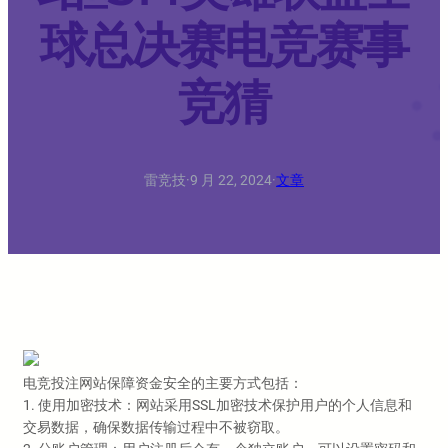
球总决赛电竞赛事
竞猜
雷竞技
·
9 月 22, 2024
·
文章
电竞投注网站保障资金安全的主要方式包括：
1. 使用加密技术：网站采用SSL加密技术保护用户的个人信息和
交易数据，确保数据传输过程中不被窃取。