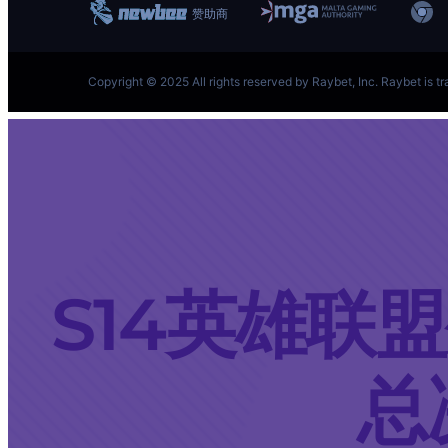
S14英雄联
总