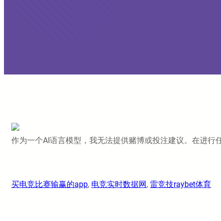
作为一个AI语言模型，我无法提供赌博或投注建议。在进行
买电竞比赛输赢的app
, 
电竞实时数据网
, 
雷竞技raybet体育