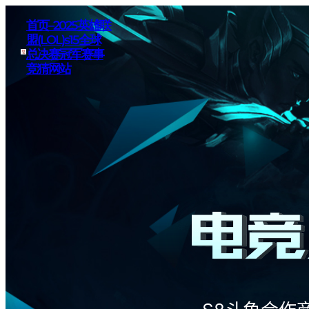
首页–2025英雄联
盟(LOL)s15全球
总决赛冠军赛事
竞猜网站