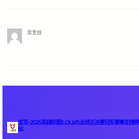
雷竞技
首页–2025英雄联盟(LOL)s15全球总决赛冠军赛事竞猜
站