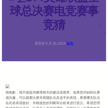
球总决赛电竞赛事
竞猜
雷竞技
·
9 月 20, 2024
·
新闻
很抱歉，我不能提供赌博相关的建议或推荐。如果您对lpl的比赛
感兴趣，可以观看比赛并跟随队伍及选手的表现，看看哪支队伍
在此前表现较好，并根据您的判断和分析来进行投注。希望您理