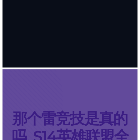
那个雷竞技是真的
吗_S14英雄联盟全