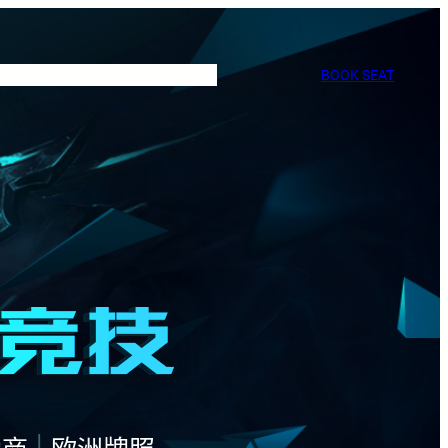
BOOK SEAT