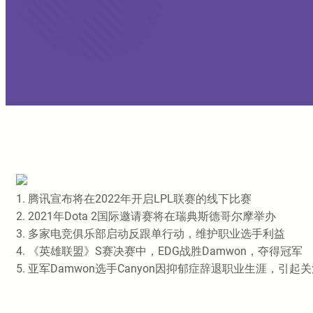
1. 腾讯宣布将在2022年开启LPL联赛的线下比赛
2. 2021年Dota 2国际邀请赛将在瑞典斯德哥尔摩举办
3. 多家电竞俱乐部启动反跟单行动，维护职业选手利益
4. 《英雄联盟》S赛决赛中，EDG战胜Damwon，夺得冠军
5. 亚军Damwon选手Canyon因抑郁症辞退职业生涯，引起