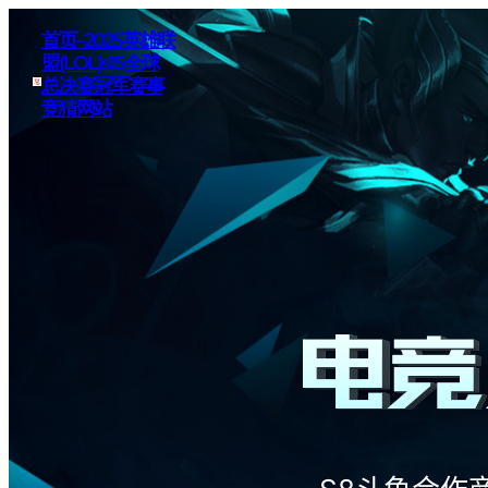
首页–2025英雄联
盟(LOL)s15全球
总决赛冠军赛事
竞猜网站