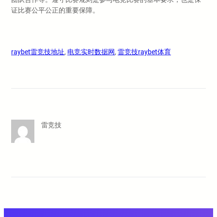
证比赛公平公正的重要保障。
raybet雷竞技地址
, 
电竞实时数据网
, 
雷竞技raybet体育
雷竞技