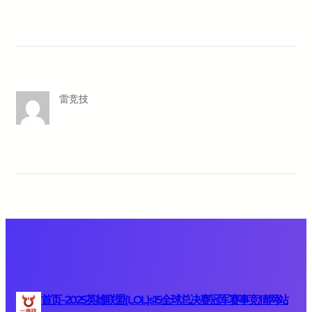
雷竞技
首页–2025英雄联盟(LOL)s15全球总决赛冠军赛事竞猜网站