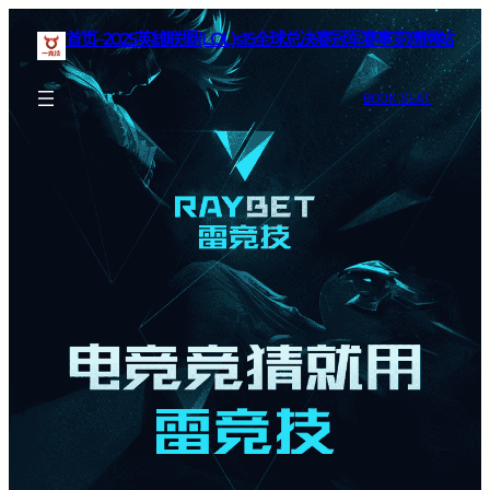
首页–2025英雄联盟(LOL)s15全球总决赛冠军赛事竞猜网站
BOOK SEAT