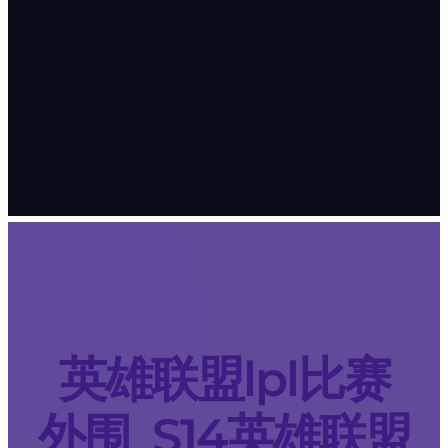
英雄联盟lpl比赛
外围_S14英雄联盟