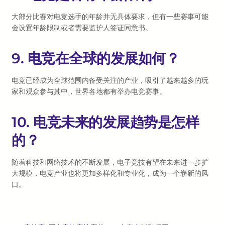
大部分比赛对电竞选手的年龄并无具体要求，但有一些赛事可能
会设置年龄限制或者需要监护人签证同意书。
9. 电竞在全球的发展如何？
电竞已经成为全球范围内备受关注的产业，吸引了越来越多的玩
家和观众参与其中，世界各地都有举办电竞赛事。
10. 电竞未来的发展趋势是怎样
的？
随着科技和网络技术的不断发展，电子竞技有望在未来进一步扩
大规模，电竞产业也将更加多样化和专业化，成为一个崭新的风
口。