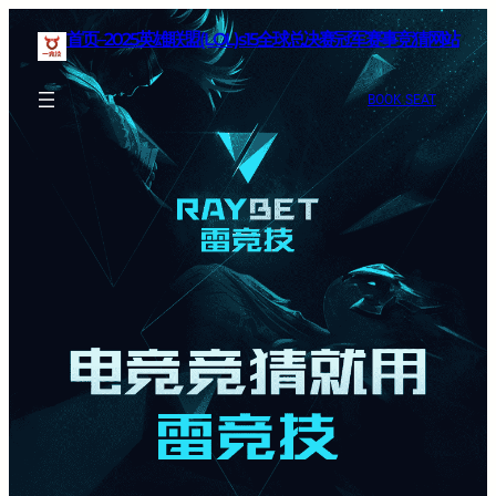
首页–2025英雄联盟(LOL)s15全球总决赛冠军赛事竞猜网站
BOOK SEAT