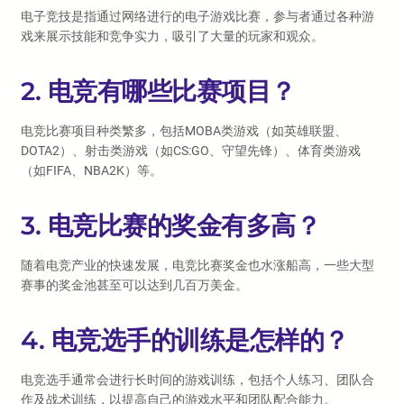
电子竞技是指通过网络进行的电子游戏比赛，参与者通过各种游
戏来展示技能和竞争实力，吸引了大量的玩家和观众。
2. 电竞有哪些比赛项目？
电竞比赛项目种类繁多，包括MOBA类游戏（如英雄联盟、
DOTA2）、射击类游戏（如CS:GO、守望先锋）、体育类游戏
（如FIFA、NBA2K）等。
3. 电竞比赛的奖金有多高？
随着电竞产业的快速发展，电竞比赛奖金也水涨船高，一些大型
赛事的奖金池甚至可以达到几百万美金。
4. 电竞选手的训练是怎样的？
电竞选手通常会进行长时间的游戏训练，包括个人练习、团队合
作及战术训练，以提高自己的游戏水平和团队配合能力。