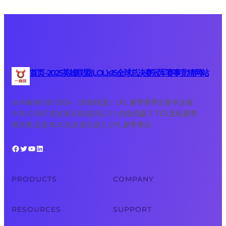
首页–2025英雄联盟(LOL)s15全球总决赛冠军赛事竞猜网站
在今晚举行的 2024 《英雄联盟》LPL 夏季赛季后赛半决赛
中,BLG 电子竞技俱乐部成功以 3:1 的战绩赢下 TES,晋级夏季
赛决赛,这是 BLG 队史首次进入 LPL 夏季赛决
Facebook
Twitter
YouTube
LinkedIn
PRODUCTS
COMPANY
RESOURCES
SUPPORT