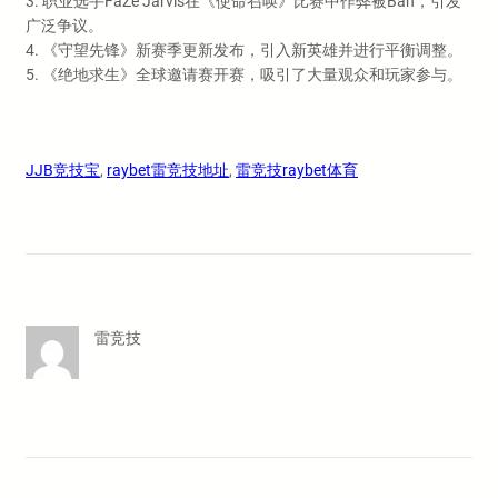
3. 职业选手FaZe Jarvis在《使命召唤》比赛中作弊被Ban，引发
广泛争议。
4. 《守望先锋》新赛季更新发布，引入新英雄并进行平衡调整。
5. 《绝地求生》全球邀请赛开赛，吸引了大量观众和玩家参与。
JJB竞技宝
, 
raybet雷竞技地址
, 
雷竞技raybet体育
雷竞技