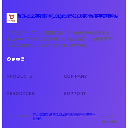
首页–2025英雄联盟(LOL)s15全球总决赛冠军赛事竞猜网站
在今晚举行的 2024 《英雄联盟》LPL 夏季赛季后赛半决赛
中,BLG 电子竞技俱乐部成功以 3:1 的战绩赢下 TES,晋级夏季
赛决赛,这是 BLG 队史首次进入 LPL 夏季赛决
Facebook
Twitter
YouTube
LinkedIn
PRODUCTS
COMPANY
RESOURCES
SUPPORT
首页–2025英雄联盟(LOL)s15全球总决赛冠军赛事竞
Copyright ©
· All rights
猜网站
2024 ·
reserved