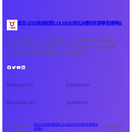
首页–2025英雄联盟(LOL)s15全球总决赛冠军赛事竞猜网站
在今晚举行的 2024 《英雄联盟》LPL 夏季赛季后赛半决赛
中,BLG 电子竞技俱乐部成功以 3:1 的战绩赢下 TES,晋级夏季
赛决赛,这是 BLG 队史首次进入 LPL 夏季赛决
Facebook
Twitter
YouTube
LinkedIn
PRODUCTS
COMPANY
RESOURCES
SUPPORT
首页–2025英雄联盟(LOL)s15全球总决赛冠军赛事竞
Copyright ©
· All rights
猜网站
2024 ·
reserved