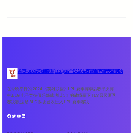
首页–2025英雄联盟(LOL)s15全球总决赛冠军赛事竞猜网站
在今晚举行的 2024 《英雄联盟》LPL 夏季赛季后赛半决赛
中,BLG 电子竞技俱乐部成功以 3:1 的战绩赢下 TES,晋级夏季
赛决赛,这是 BLG 队史首次进入 LPL 夏季赛决
Facebook
Twitter
YouTube
LinkedIn