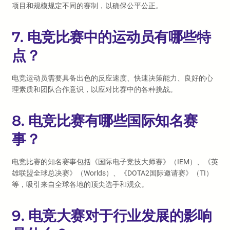
项目和规模规定不同的赛制，以确保公平公正。
7. 电竞比赛中的运动员有哪些特
点？
电竞运动员需要具备出色的反应速度、快速决策能力、良好的心
理素质和团队合作意识，以应对比赛中的各种挑战。
8. 电竞比赛有哪些国际知名赛
事？
电竞比赛的知名赛事包括《国际电子竞技大师赛》（IEM）、《英
雄联盟全球总决赛》（Worlds）、《DOTA2国际邀请赛》（TI）
等，吸引来自全球各地的顶尖选手和观众。
9. 电竞大赛对于行业发展的影响