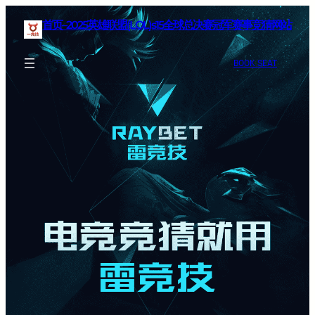
首页–2025英雄联盟(LOL)s15全球总决赛冠军赛事竞猜网站
BOOK SEAT