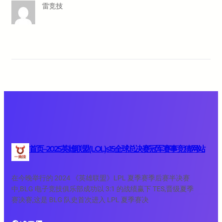
雷竞技
首页–2025英雄联盟(LOL)s15全球总决赛冠军赛事竞猜网站
在今晚举行的 2024 《英雄联盟》LPL 夏季赛季后赛半决赛
中,BLG 电子竞技俱乐部成功以 3:1 的战绩赢下 TES,晋级夏季
赛决赛,这是 BLG 队史首次进入 LPL 夏季赛决