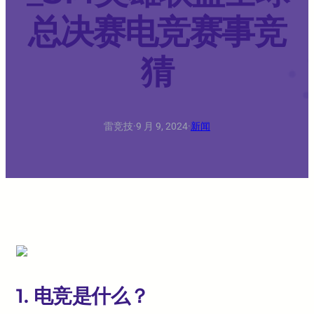
总决赛电竞赛事竞
猜
雷竞技
·
9 月 9, 2024
·
新闻
1. 电竞是什么？