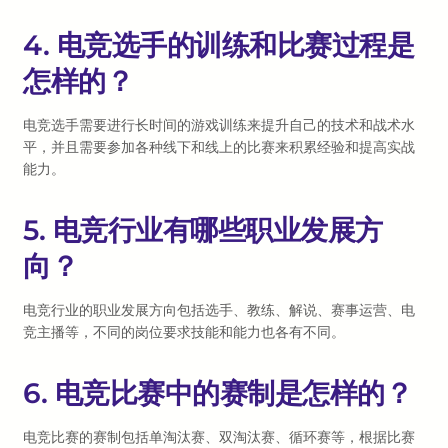
4. 电竞选手的训练和比赛过程是
怎样的？
电竞选手需要进行长时间的游戏训练来提升自己的技术和战术水
平，并且需要参加各种线下和线上的比赛来积累经验和提高实战
能力。
5. 电竞行业有哪些职业发展方
向？
电竞行业的职业发展方向包括选手、教练、解说、赛事运营、电
竞主播等，不同的岗位要求技能和能力也各有不同。
6. 电竞比赛中的赛制是怎样的？
电竞比赛的赛制包括单淘汰赛、双淘汰赛、循环赛等，根据比赛