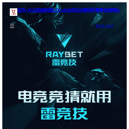
首页–2025英雄联盟(LOL)s15全球总决赛冠军赛事竞猜网站
BOOK SEAT