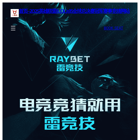
首页–2025英雄联盟(LOL)s15全球总决赛冠军赛事竞猜网站
BOOK SEAT