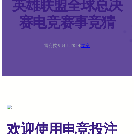
英雄联盟全球总决
赛电竞赛事竞猜
雷竞技
·
9 月 8, 2024
·
文章
欢迎使用电竞投注