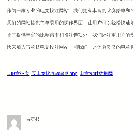
作为一家专业的电竞投注网站，我们拥有丰富的比赛赔率和
我们的网站提供简单易用的操作界面，让用户可以轻松快速
除了提供丰富的比赛赔率和投注选项外，我们还注重用户的
快来加入雷竞技电竞投注网站，和我们一起体验刺激的电竞
JJB竞技宝
, 
买电竞比赛输赢的app
, 
电竞实时数据网
雷竞技