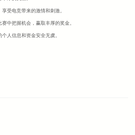
，享受电竞带来的激情和刺激。
比赛中把握机会，赢取丰厚的奖金。
的个人信息和资金安全无虞。
！