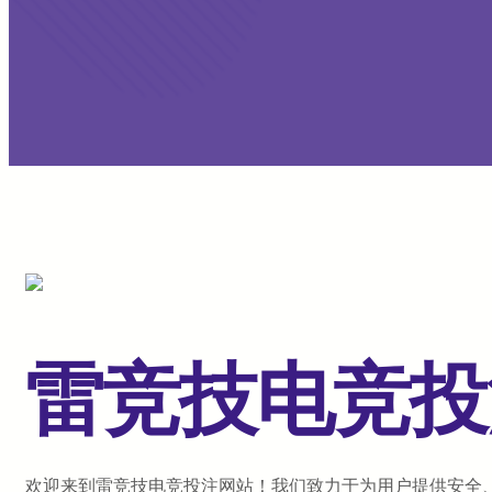
雷竞技电竞投
欢迎来到雷竞技电竞投注网站！我们致力于为用户提供安全