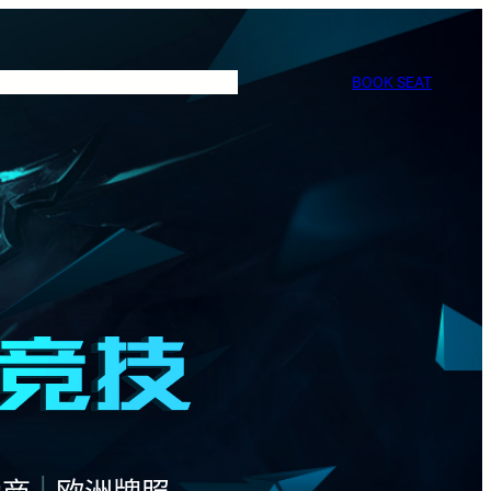
BOOK SEAT