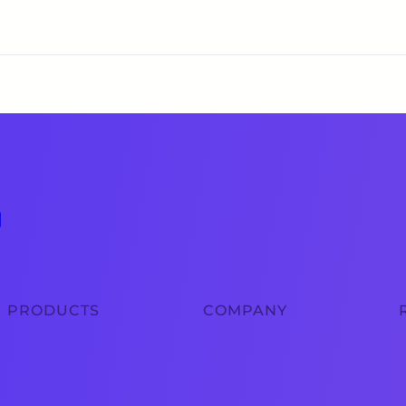
网
PRODUCTS
COMPANY