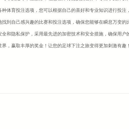
各种体育投注选项，您可以根据自己的喜好和专业知识进行投注
地找到自己感兴趣的比赛和投注选项，确保您能够在瞬息万变的
安全和隐私保护，采用最先进的加密技术和安全措施，确保用户
世界，赢取丰厚的奖金！让您的足球下注之旅变得更加刺激有趣