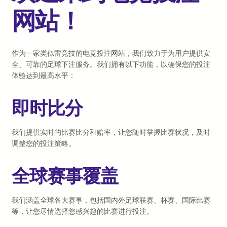
网站！
作为一家类似雷竞技的电竞投注网站，我们致力于为用户提供安
全、可靠的足球下注服务。我们拥有以下功能，以确保您的投注
体验达到最高水平：
即时比分
我们提供实时的比赛比分和赔率，让您随时掌握比赛状况，及时
调整您的投注策略。
全球赛事覆盖
我们涵盖全球各大赛事，包括国内外足球联赛、杯赛、国际比赛
等，让您尽情选择您感兴趣的比赛进行投注。