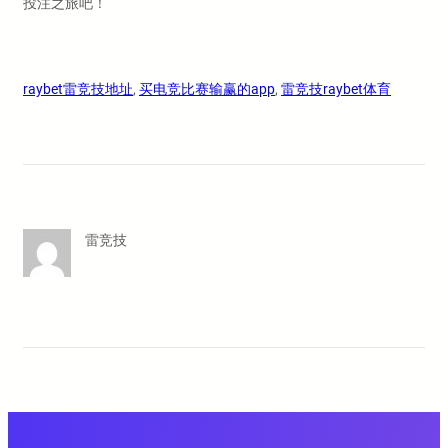
投注之旅吧！
raybet雷竞技地址
, 
买电竞比赛输赢的app
, 
雷竞技raybet体育
雷竞技