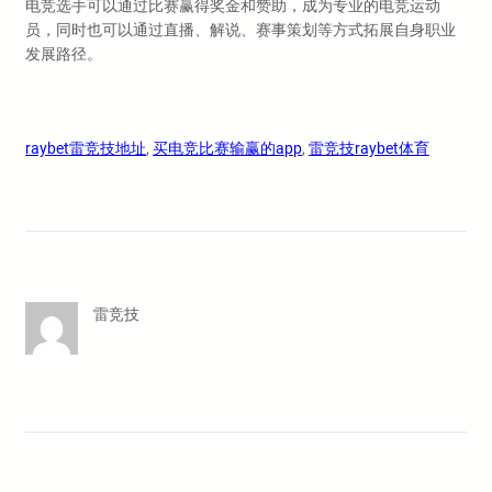
电竞选手可以通过比赛赢得奖金和赞助，成为专业的电竞运动
员，同时也可以通过直播、解说、赛事策划等方式拓展自身职业
发展路径。
raybet雷竞技地址
, 
买电竞比赛输赢的app
, 
雷竞技raybet体育
雷竞技