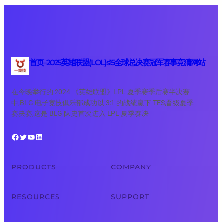
首页–2025英雄联盟(LOL)s15全球总决赛冠军赛事竞猜网站
在今晚举行的 2024 《英雄联盟》LPL 夏季赛季后赛半决赛
中,BLG 电子竞技俱乐部成功以 3:1 的战绩赢下 TES,晋级夏季
赛决赛,这是 BLG 队史首次进入 LPL 夏季赛决
Facebook
Twitter
YouTube
LinkedIn
PRODUCTS
COMPANY
RESOURCES
SUPPORT