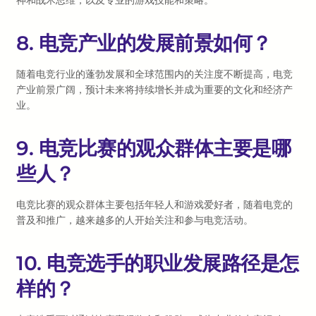
神和战术思维，以及专业的游戏技能和策略。
8. 电竞产业的发展前景如何？
随着电竞行业的蓬勃发展和全球范围内的关注度不断提高，电竞
产业前景广阔，预计未来将持续增长并成为重要的文化和经济产
业。
9. 电竞比赛的观众群体主要是哪
些人？
电竞比赛的观众群体主要包括年轻人和游戏爱好者，随着电竞的
普及和推广，越来越多的人开始关注和参与电竞活动。
10. 电竞选手的职业发展路径是怎
样的？