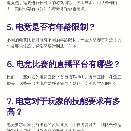
电竞选手需要进行长时间的游戏训练，磨练技术和团队合作能
力，同时也要有良好的心理素质和健康状况。
5. 电竞是否有年龄限制？
不同的电竞比赛可能有不同的年龄限制，一些大型赛事对选手的
年龄要求较高，通常需要达到成年年龄。
6. 电竞比赛的直播平台有哪些？
目前，一些知名的电竞直播平台包括Twitch、虎牙直播、斗鱼直
播等，这些平台为电竞爱好者提供了观赛、交流和学习的机会。
7. 电竞对于玩家的技能要求有多
高？
电竞要求玩家拥有出色的反应速度、手眼协调能力、团队合作精