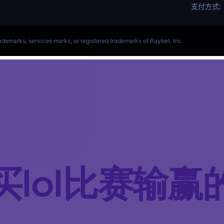
买lol比赛输赢