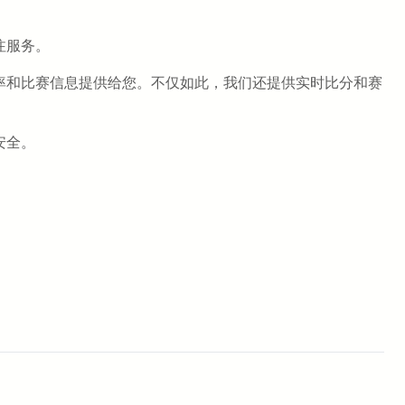
注服务。
率和比赛信息提供给您。不仅如此，我们还提供实时比分和赛
安全。