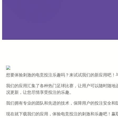
想要体验刺激的电竞投注乐趣吗？来试试我们的新应用吧！
我们的应用汇集了各种热门足球比赛，让用户可以随时随地
况更新，让您尽情享受投注的乐趣。
我们拥有专业的团队和先进的技术，保障用户的投注安全和
现在就下载我们的应用，体验电竞投注的刺激和乐趣吧！赢