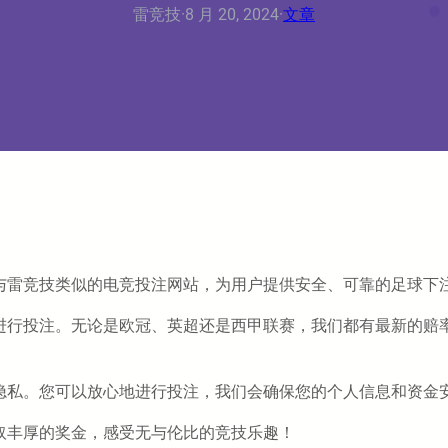
雷竞技
·
8 月 20, 2024
·
文章
与雷竞技类似的电竞投注网站，为用户提供安全、可靠的足球下
进行投注。无论是欧冠、英超还是西甲联赛，我们都有最新的赔
隐私。您可以放心地进行投注，我们会确保您的个人信息和资金
取丰厚的奖金，感受无与伦比的竞技乐趣！