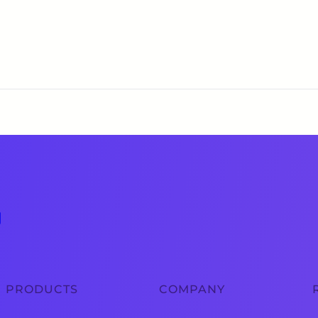
网
PRODUCTS
COMPANY