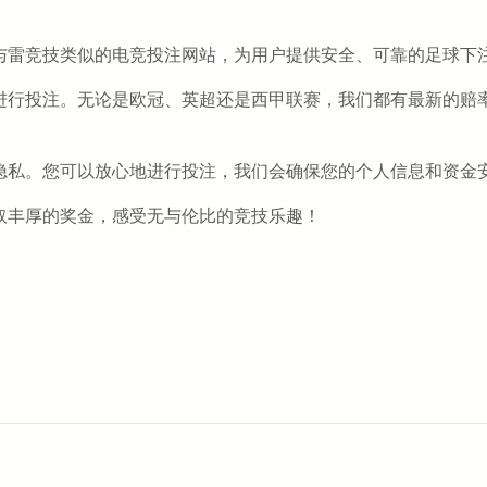
与雷竞技类似的电竞投注网站，为用户提供安全、可靠的足球下
进行投注。无论是欧冠、英超还是西甲联赛，我们都有最新的赔
隐私。您可以放心地进行投注，我们会确保您的个人信息和资金
取丰厚的奖金，感受无与伦比的竞技乐趣！