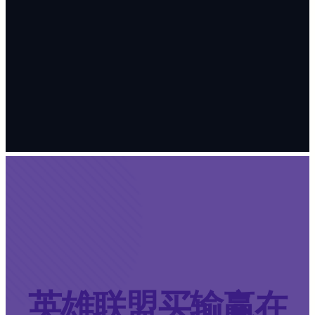
英雄联盟买输赢在