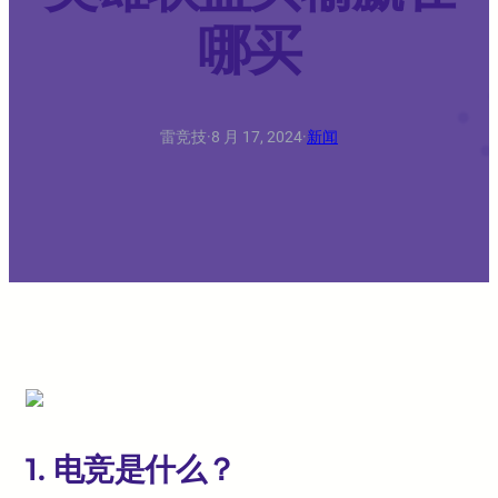
哪买
雷竞技
·
8 月 17, 2024
·
新闻
1. 电竞是什么？