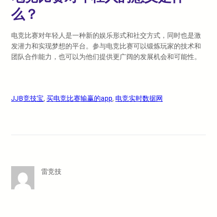
么？
电竞比赛对年轻人是一种新的娱乐形式和社交方式，同时也是激
发潜力和实现梦想的平台。参与电竞比赛可以锻炼玩家的技术和
团队合作能力，也可以为他们提供更广阔的发展机会和可能性。
JJB竞技宝
, 
买电竞比赛输赢的app
, 
电竞实时数据网
雷竞技