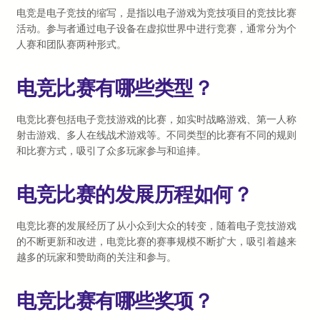
电竞是电子竞技的缩写，是指以电子游戏为竞技项目的竞技比赛
活动。参与者通过电子设备在虚拟世界中进行竞赛，通常分为个
人赛和团队赛两种形式。
电竞比赛有哪些类型？
电竞比赛包括电子竞技游戏的比赛，如实时战略游戏、第一人称
射击游戏、多人在线战术游戏等。不同类型的比赛有不同的规则
和比赛方式，吸引了众多玩家参与和追捧。
电竞比赛的发展历程如何？
电竞比赛的发展经历了从小众到大众的转变，随着电子竞技游戏
的不断更新和改进，电竞比赛的赛事规模不断扩大，吸引着越来
越多的玩家和赞助商的关注和参与。
电竞比赛有哪些奖项？