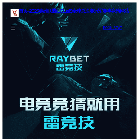
首页–2025英雄联盟(LOL)s15全球总决赛冠军赛事竞猜网站
BOOK SEAT