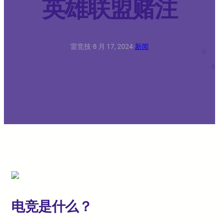
英雄联盟赌注
雷竞技
·
8 月 17, 2024
·
新闻
电竞是什么？