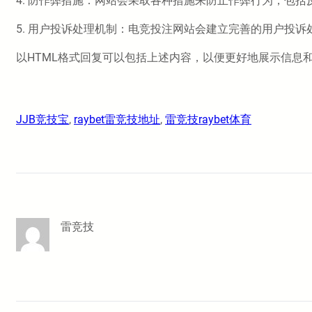
4. 防作弊措施：网站会采取各种措施来防止作弊行为，包
5. 用户投诉处理机制：电竞投注网站会建立完善的用户投
以HTML格式回复可以包括上述内容，以便更好地展示信息
JJB竞技宝
, 
raybet雷竞技地址
, 
雷竞技raybet体育
雷竞技