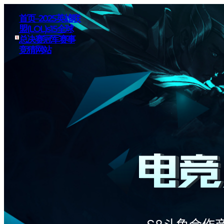
首页–2025英雄联
盟(LOL)s15全球
总决赛冠军赛事
竞猜网站