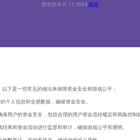
雷竞技
·
8 月 17, 2024
·
新闻
。以下是一些常见的做法来保障资金安全和游戏公平：
用户的个人信息和交易数据，确保资金安全。
，确保用户的资金安全，包括合理的用户资金流转规定和风险控制
游戏结果和资金流动进行监督和审计，确保游戏公平和透明。