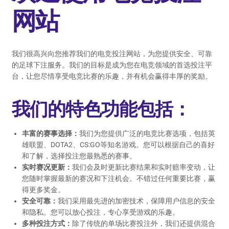
网站
我们很高兴向您推荐我们的电竞投注网站，为您提供安全、可靠
的足球下注服务。我们的目标是成为您在电竞领域的首选投注平
台，让您尽情享受电竞比赛的乐趣，并有机会赢得丰厚的奖励。
我们的特色功能包括：
丰富的赛事选择：
我们为您提供广泛的电竞比赛选项，包括英
雄联盟、DOTA2、CS:GO等知名游戏。您可以根据自己的喜好
和了解，选择投注您最熟悉的赛事。
实时赛况更新：
我们会及时更新比赛结果和实时赔率变动，让
您随时掌握最新的赛况和下注机会。不错过任何重要比赛，赢
得更多奖金。
安全可靠：
我们采用最先进的加密技术，保障用户信息的安全
和隐私。您可以放心投注，专心享受游戏的乐趣。
多种投注方式：
除了传统的单场比赛投注外，我们还提供混合