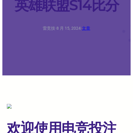
英雄联盟S14比分
雷竞技
·
8 月 15, 2024
·
文章
欢迎使用电竞投注