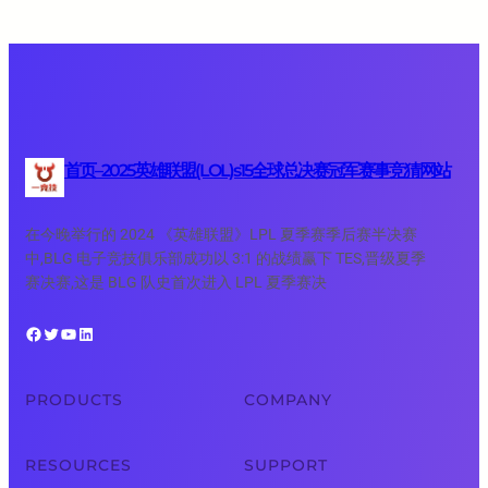
首页–2025英雄联盟(LOL)s15全球总决赛冠军赛事竞猜网站
在今晚举行的 2024 《英雄联盟》LPL 夏季赛季后赛半决赛
中,BLG 电子竞技俱乐部成功以 3:1 的战绩赢下 TES,晋级夏季
赛决赛,这是 BLG 队史首次进入 LPL 夏季赛决
Facebook
Twitter
YouTube
LinkedIn
PRODUCTS
COMPANY
RESOURCES
SUPPORT