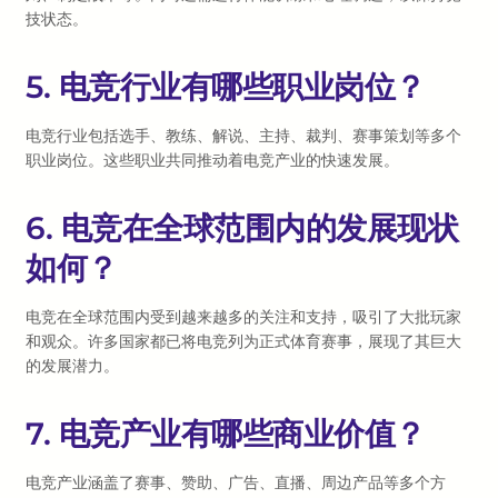
技状态。
5. 电竞行业有哪些职业岗位？
电竞行业包括选手、教练、解说、主持、裁判、赛事策划等多个
职业岗位。这些职业共同推动着电竞产业的快速发展。
6. 电竞在全球范围内的发展现状
如何？
电竞在全球范围内受到越来越多的关注和支持，吸引了大批玩家
和观众。许多国家都已将电竞列为正式体育赛事，展现了其巨大
的发展潜力。
7. 电竞产业有哪些商业价值？
电竞产业涵盖了赛事、赞助、广告、直播、周边产品等多个方