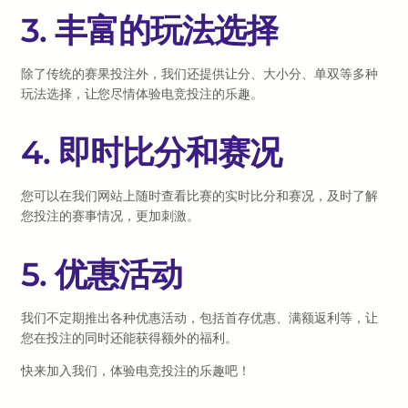
3. 丰富的玩法选择
除了传统的赛果投注外，我们还提供让分、大小分、单双等多种
玩法选择，让您尽情体验电竞投注的乐趣。
4. 即时比分和赛况
您可以在我们网站上随时查看比赛的实时比分和赛况，及时了解
您投注的赛事情况，更加刺激。
5. 优惠活动
我们不定期推出各种优惠活动，包括首存优惠、满额返利等，让
您在投注的同时还能获得额外的福利。
快来加入我们，体验电竞投注的乐趣吧！