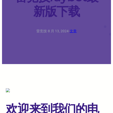
新版下载
雷竞技
·
8 月 13, 2024
·
文章
欢迎来到我们的电