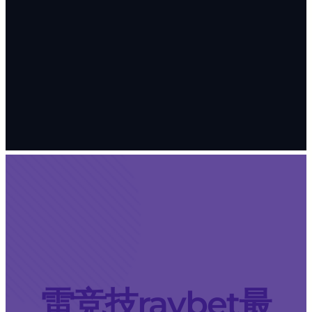
雷竞技raybet最