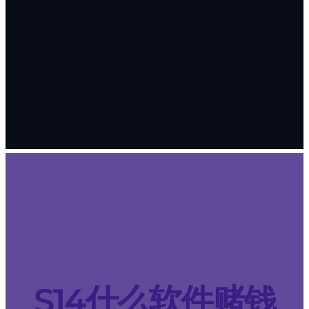
S14什么软件赌钱