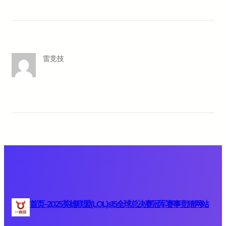
雷竞技
首页–2025英雄联盟(LOL)s15全球总决赛冠军赛事竞猜网站