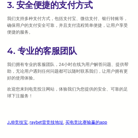
3. 安全便捷的支付方式
我们支持多种支付方式，包括支付宝、微信支付、银行转账等，
确保用户的支付安全可靠，并且支付流程简单便捷，让用户享受
便捷的服务。
4. 专业的客服团队
我们拥有专业的客服团队，24小时在线为用户解答问题、提供帮
助，无论用户遇到任何问题都可以随时联系我们，让用户拥有更
好的使用体验。
欢迎您来到电竞投注网站，体验我们为您提供的安全、可靠的足
球下注服务！
JJB竞技宝
, 
raybet雷竞技地址
, 
买电竞比赛输赢的app