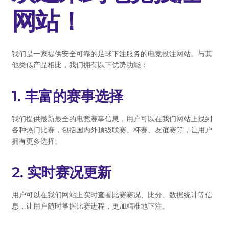
网站！
我们是一家提供安全可靠的足球下注服务的电竞投注网站。与其
他类似产品相比，我们拥有以下优势功能：
1. 丰富的赛事选择
我们提供最新最全的电竞赛事信息，用户可以在我们网站上找到
各种热门比赛，包括国内外顶级联赛、杯赛、友谊赛等，让用户
拥有更多选择。
2. 实时赛况更新
用户可以在我们网站上实时查看比赛赛况、比分、数据统计等信
息，让用户随时掌握比赛进程，更加精准地下注。