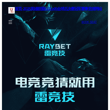
首页–2025英雄联盟(LOL)s15全球总决赛冠军赛事竞猜网站
BOOK SEAT