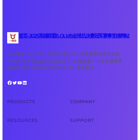
首页–2025英雄联盟(LOL)s15全球总决赛冠军赛事竞猜网站
在今晚举行的 2024 《英雄联盟》LPL 夏季赛季后赛半决赛
中,BLG 电子竞技俱乐部成功以 3:1 的战绩赢下 TES,晋级夏季
赛决赛,这是 BLG 队史首次进入 LPL 夏季赛决
Facebook
Twitter
YouTube
LinkedIn
PRODUCTS
COMPANY
RESOURCES
SUPPORT