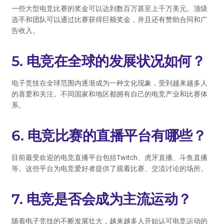
一些大型电竞比赛的奖金可以达到数百万甚至上千万美元。顶级
选手和团队可以通过比赛获得巨额奖金，并且还有赞助合同和广
告收入。
5. 电竞在全球的发展状况如何？
电子竞技在全球范围内逐渐成为一种文化现象，受到越来越多人
的喜爱和关注。不同国家和地区都拥有自己的电竞产业和比赛体
系。
6. 电竞比赛的直播平台有哪些？
目前最受欢迎的电竞直播平台包括Twitch、虎牙直播、斗鱼直播
等。这些平台为电竞爱好者提供了观看比赛、交流讨论的场所。
7. 电竞是否会成为主流运动？
随着电子竞技的不断发展壮大，越来越多人开始认可电竞运动的