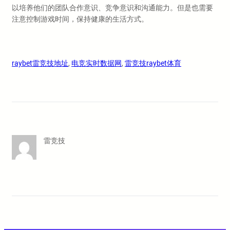
以培养他们的团队合作意识、竞争意识和沟通能力。但是也需要
注意控制游戏时间，保持健康的生活方式。
raybet雷竞技地址
, 
电竞实时数据网
, 
雷竞技raybet体育
雷竞技