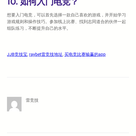
10. 如何入门电竞？
想要入门电竞，可以首先选择一款自己喜欢的游戏，并开始学习
游戏规则和操作技巧。参加线上比赛、找到志同道合的伙伴一起
组队练习，不断提升自己的水平。
JJB竞技宝
, 
raybet雷竞技地址
, 
买电竞比赛输赢的app
雷竞技