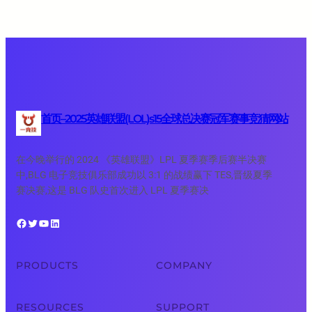
首页–2025英雄联盟(LOL)s15全球总决赛冠军赛事竞猜网站
在今晚举行的 2024 《英雄联盟》LPL 夏季赛季后赛半决赛
中,BLG 电子竞技俱乐部成功以 3:1 的战绩赢下 TES,晋级夏季
赛决赛,这是 BLG 队史首次进入 LPL 夏季赛决
Facebook
Twitter
YouTube
LinkedIn
PRODUCTS
COMPANY
RESOURCES
SUPPORT