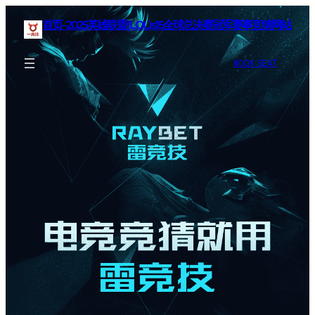
首页–2025英雄联盟(LOL)s15全球总决赛冠军赛事竞猜网站
BOOK SEAT