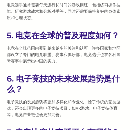
电竞选手通常需要每天进行长时间的游戏训练，包括练习操作技
能、研究游戏战术和分析对手等，同时还需要保持良好的身体素
质和心理状态。
5. 电竞在全球的普及程度如何？
电竞在全球范围内受到越来越多的关注和认可，许多国家和地区
都设立了专门的电竞联盟、赛事和俱乐部，电竞选手也在各种国
际赛事中展示出中国的实力。
6. 电子竞技的未来发展趋势是什
么？
电子竞技的发展趋势将更加多样化和专业化，除了传统的竞技游
戏，还会出现更多的电子竞技项目，如VR游戏、电子竞技体育
等，电竞产业链也会更加完善。