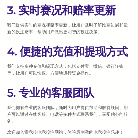
3. 实时赛况和赔率更新
我们提供实时的赛况和赔率更新，让用户及时了解比赛进展和最
新的投注赔率，帮助用户做出更明智的投注决策。
4. 便捷的充值和提现方式
我们支持多种充值和提现方式，包括支付宝、微信、银行转账
等，让用户可以快速、方便地进行资金操作。
5. 专业的客服团队
我们拥有专业的客服团队，随时为用户提供帮助和解答疑问。用
户可以通过在线客服、电话等多种方式联系我们，享受贴心的服
务。
欢迎加入雷竞技电竞投注网站，体验最刺激的电竞投注乐趣！