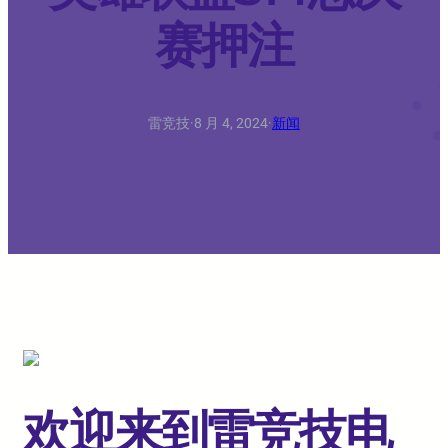
赛押注
雷竞技
·
8 月 4, 2024
·
新闻
欢迎来到雷竞技电