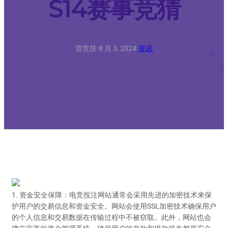
S14赛事竞猜
雷竞技
·
8 月 3, 2024
·
资讯
1. 资金安全保障：电竞投注网站通常会采用先进的加密技术来保
护用户的交易信息和资金安全。网站会使用SSL加密技术确保用户
的个人信息和交易数据在传输过程中不被窃取。此外，网站也会