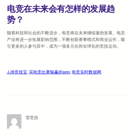
电竞在未来会有怎样的发展趋
势？
随着科技和社会的不断进步，电竞将在未来继续蓬勃发展。电竞
产业将进一步拓展影响范围，不断创新赛事模式和商业运作，吸
引更多的人参与其中，成为一项多元化和全球化的竞技运动。
JJB竞技宝
, 
买电竞比赛输赢的app
, 
电竞实时数据网
雷竞技