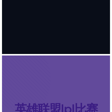
英雄联盟lpl比赛