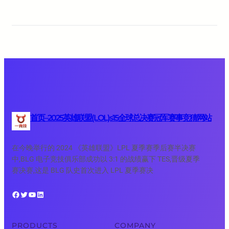
首页–2025英雄联盟(LOL)s15全球总决赛冠军赛事竞猜网站
在今晚举行的 2024 《英雄联盟》LPL 夏季赛季后赛半决赛
中,BLG 电子竞技俱乐部成功以 3:1 的战绩赢下 TES,晋级夏季
赛决赛,这是 BLG 队史首次进入 LPL 夏季赛决
Facebook
Twitter
YouTube
LinkedIn
PRODUCTS
COMPANY