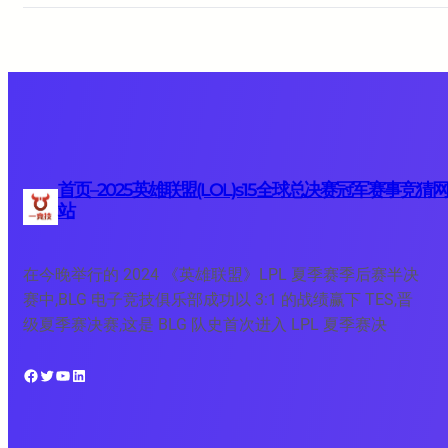
首页–2025英雄联盟(LOL)s15全球总决赛冠军赛事竞猜
站
在今晚举行的 2024 《英雄联盟》LPL 夏季赛季后赛半决
赛中,BLG 电子竞技俱乐部成功以 3:1 的战绩赢下 TES,晋
级夏季赛决赛,这是 BLG 队史首次进入 LPL 夏季赛决
Facebook
Twitter
YouTube
LinkedIn