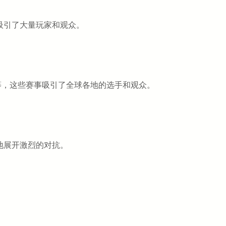
，吸引了大量玩家和观众。
I）等，这些赛事吸引了全球各地的选手和观众。
地展开激烈的对抗。