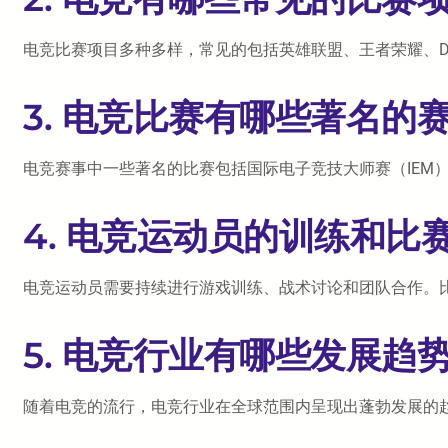
电竞比赛项目多种多样，常见的包括英雄联盟、王者荣耀、DO
3. 电竞比赛有哪些著名的
电竞赛事中一些著名的比赛包括国际电子竞技大师赛（IEM）、
4. 电竞运动员的训练和比
电竞运动员需要持续进行游戏训练、战术讨论和团队合作。
5. 电竞行业有哪些发展趋
随着电竞的流行，电竞行业在全球范围内呈现出蓬勃发展的