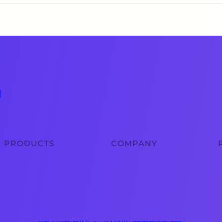
网
PRODUCTS
COMPANY