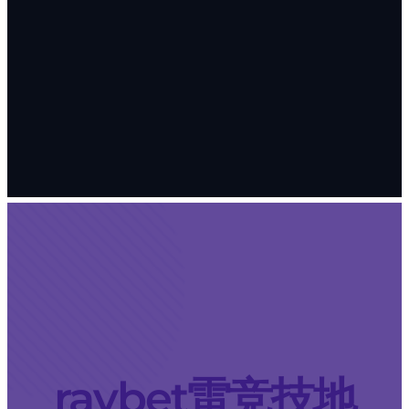
raybet雷竞技地