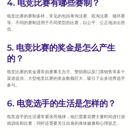
4. 电竞比赛有哪些赛制？
电竞比赛的赛制多样，常见的包括单淘汰赛、双淘汰赛、循环赛
等。不同的赛制适用于不同类型的比赛，以公平、公正地决出胜
负。
5. 电竞比赛的奖金是怎么产生
的？
电竞比赛的奖金通常由赛事主办方、赞助商以及门票销售等多个
渠道提供。大型电竞比赛的奖金数额巨大，吸引了众多优秀选手
参与。
6. 电竞选手的生活是怎样的？
电竞选手的生活通常紧张而规律，他们需要花费大量时间进行游
戏训练和比赛，同时还需要关注自身的身体健康和心理状态。