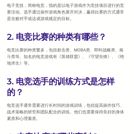
电子竞技，简称电竞，指的是以电子游戏作为竞技项目进行的竞
赛活动。选手通过操作游戏角色展开对决，赢得比赛的方式通常
是击败对手或达成游戏规定的目标。
2. 电竞比赛的种类有哪些？
电竞比赛的种类繁多，包括射击类、MOBA类、即时战略类、格
斗类等。知名的电竞游戏有《英雄联盟》、《守望先锋》、《绝
地求生》等。
3. 电竞选手的训练方式是怎样
的？
电竞选手通常需要进行长时间的游戏训练，包括提高操作技巧、
战术策略的研究和团队配合的训练。他们也需要保持良好的身体
素质和心理素质。