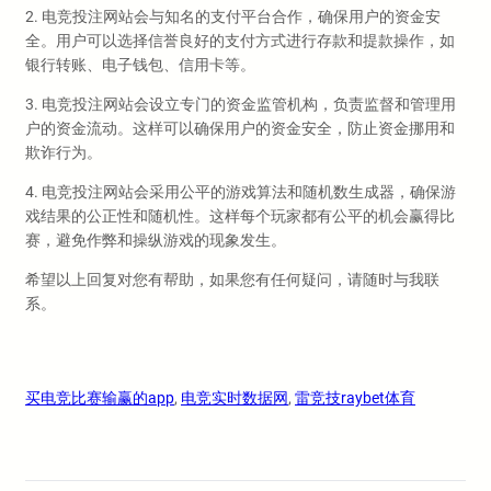
2. 电竞投注网站会与知名的支付平台合作，确保用户的资金安
全。用户可以选择信誉良好的支付方式进行存款和提款操作，如
银行转账、电子钱包、信用卡等。
3. 电竞投注网站会设立专门的资金监管机构，负责监督和管理用
户的资金流动。这样可以确保用户的资金安全，防止资金挪用和
欺诈行为。
4. 电竞投注网站会采用公平的游戏算法和随机数生成器，确保游
戏结果的公正性和随机性。这样每个玩家都有公平的机会赢得比
赛，避免作弊和操纵游戏的现象发生。
希望以上回复对您有帮助，如果您有任何疑问，请随时与我联
系。
买电竞比赛输赢的app
, 
电竞实时数据网
, 
雷竞技raybet体育