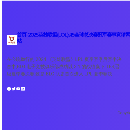
首页–2025英雄联盟(LOL)s15全球总决赛冠军赛事竞猜
站
在今晚举行的 2024 《英雄联盟》LPL 夏季赛季后赛半决
赛中,BLG 电子竞技俱乐部成功以 3:1 的战绩赢下 TES,晋
级夏季赛决赛,这是 BLG 队史首次进入 LPL 夏季赛决
Facebook
Twitter
YouTube
LinkedIn
Copyri