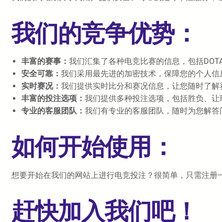
我们的竞争优势：
丰富的赛事：
我们汇集了各种电竞比赛的信息，包括DOT
安全可靠：
我们采用最先进的加密技术，保障您的个人信
实时赛况：
我们提供实时比分和赛况信息，让您随时了解
丰富的投注选项：
我们提供多种投注选项，包括胜负、让
专业的客服团队：
我们有专业的客服团队，随时为您解答
如何开始使用：
想要开始在我们的网站上进行电竞投注？很简单，只需注册
赶快加入我们吧！