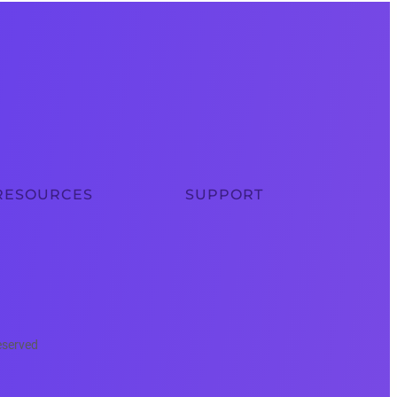
RESOURCES
SUPPORT
reserved