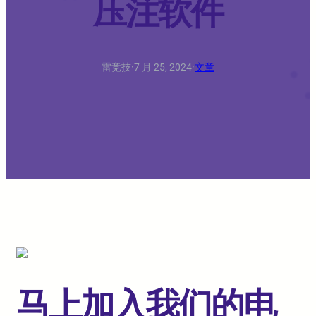
压注软件
雷竞技
·
7 月 25, 2024
·
文章
马上加入我们的电