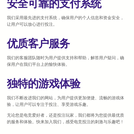
安全可靠的支付系统
我们采用最先进的支付系统，确保用户的个人信息和资金安全，
让用户可以放心进行投注。
优质客户服务
我们的客服团队随时为用户提供支持和帮助，解答用户疑问，确
保用户在我们平台上的愉快体验。
独特的游戏体验
我们不断改进我们的网站，为用户提供更加便捷、流畅的游戏体
验，让用户可以专注于投注、享受游戏乐趣。
无论您是电竞爱好者，还是投注玩家，我们都将为您提供最优质
的服务和体验。快来加入我们，感受电竞投注的刺激与乐趣吧！