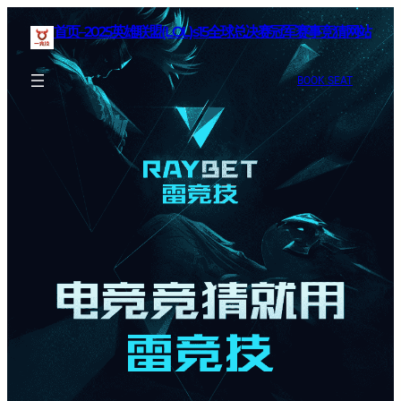
首页–2025英雄联盟(LOL)s15全球总决赛冠军赛事竞猜网站
BOOK SEAT