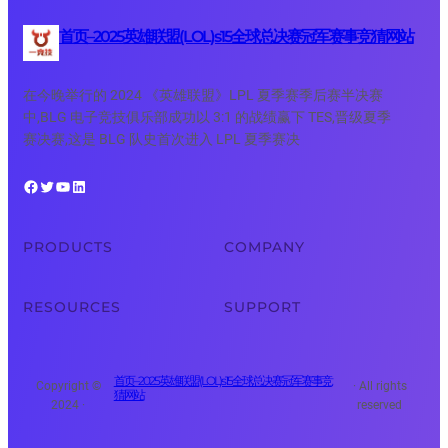
首页–2025英雄联盟(LOL)s15全球总决赛冠军赛事竞猜网站
在今晚举行的 2024 《英雄联盟》LPL 夏季赛季后赛半决赛
中,BLG 电子竞技俱乐部成功以 3:1 的战绩赢下 TES,晋级夏季
赛决赛,这是 BLG 队史首次进入 LPL 夏季赛决
Facebook
Twitter
YouTube
LinkedIn
PRODUCTS
COMPANY
RESOURCES
SUPPORT
首页–2025英雄联盟(LOL)s15全球总决赛冠军赛事竞
Copyright ©
· All rights
猜网站
2024 ·
reserved