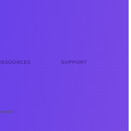
RESOURCES
SUPPORT
reserved