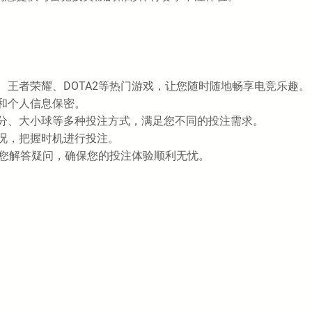
王者荣耀、DOTA2等热门游戏，让您随时随地畅享电竞乐趣。
和个人信息保密。
分、大小球等多种投注方式，满足您不同的投注需求。
况，把握时机进行投注。
为您解答疑问，确保您的投注体验顺利无忧。