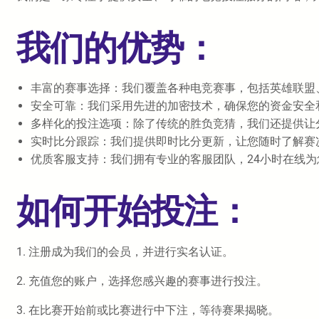
我们的优势：
丰富的赛事选择：我们覆盖各种电竞赛事，包括英雄联盟、
安全可靠：我们采用先进的加密技术，确保您的资金安全
多样化的投注选项：除了传统的胜负竞猜，我们还提供让
实时比分跟踪：我们提供即时比分更新，让您随时了解赛
优质客服支持：我们拥有专业的客服团队，24小时在线
如何开始投注：
1. 注册成为我们的会员，并进行实名认证。
2. 充值您的账户，选择您感兴趣的赛事进行投注。
3. 在比赛开始前或比赛进行中下注，等待赛果揭晓。