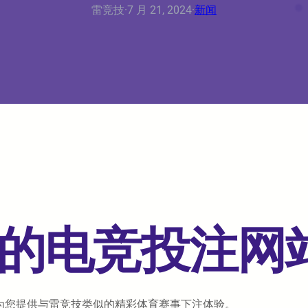
雷竞技
·
7 月 21, 2024
·
新闻
的电竞投注网
为您提供与雷竞技类似的精彩体育赛事下注体验。