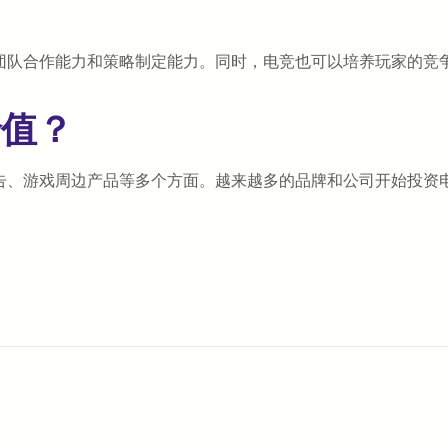
团队合作能力和策略制定能力。同时，电竞也可以培养玩家的竞
价值？
告、游戏周边产品等多个方面。越来越多的品牌和公司开始投资