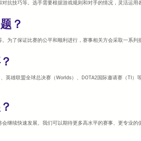
和对抗技巧等。选手需要根据游戏规则和对手的情况，灵活运用
问题？
等。为了保证比赛的公平和顺利进行，赛事相关方会采取一系列
事？
、英雄联盟全球总决赛（Worlds）、DOTA2国际邀请赛（T
展？
将会继续快速发展。我们可以期待更多高水平的赛事、更专业的