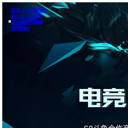
首页–2025英雄联
盟(LOL)s15全球
总决赛冠军赛事
竞猜网站