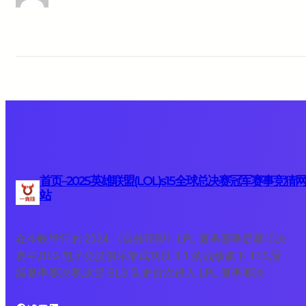
首页–2025英雄联盟(LOL)s15全球总决赛冠军赛事竞猜
站
在今晚举行的 2024 《英雄联盟》LPL 夏季赛季后赛半决
赛中,BLG 电子竞技俱乐部成功以 3:1 的战绩赢下 TES,晋
级夏季赛决赛,这是 BLG 队史首次进入 LPL 夏季赛决