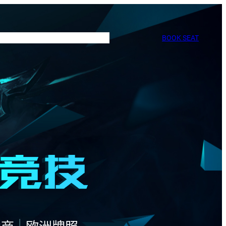
BOOK SEAT