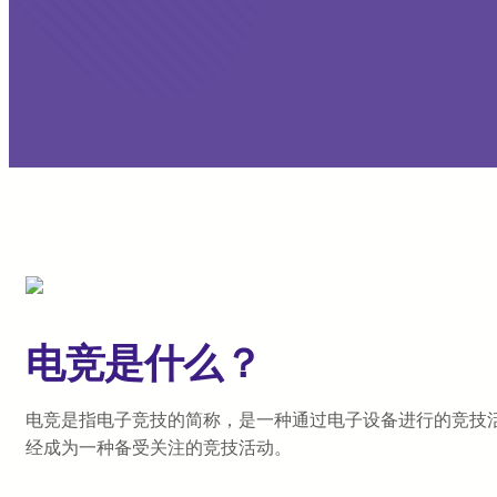
电竞是什么？
电竞是指电子竞技的简称，是一种通过电子设备进行的竞技
经成为一种备受关注的竞技活动。