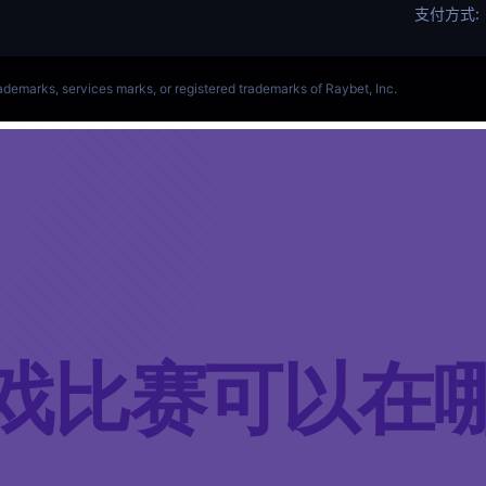
游戏比赛可以在