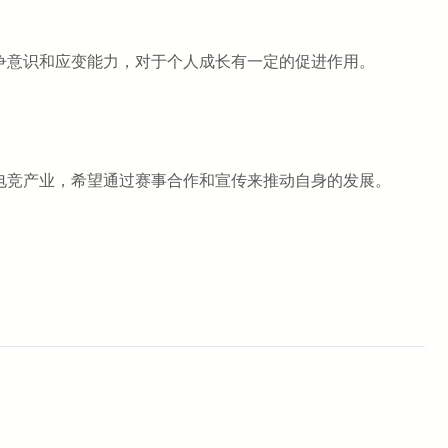
争意识和应变能力，对于个人成长有一定的促进作用。
电竞产业，希望通过赛事合作和宣传来推动自身的发展。