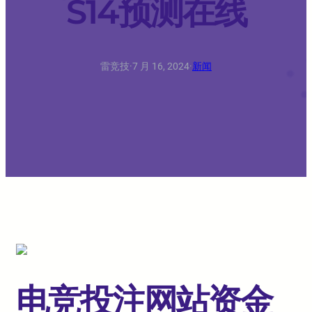
S14预测在线
雷竞技
·
7 月 16, 2024
·
新闻
电竞投注网站资金